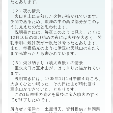
たとあります。
（２）夜の情景
火口直上に赤熱した火柱が描かれています。
夜間であるため、噴煙の中の高温部分がこのよ
うに見えたのだと思われます。
説明書きには、毎夜このように見え、とくに
12月16日の焼け始めの夜には火柱が大きく、翌
朝未明に焼け灰が一度だけ降ったとあります。
また、毎夜稲光のように伊豆の天城山のあたり
まで光渡ったとも書かれています。
（３）焼け納まり（噴火直後）の情景
宝永火口と宝永山が、はっきりと描かれてい
ます。
説明書きには、1708年1月1日午前４時ころ、
大きくひとつ鳴った、その日は山が晴れ渡り、
宝永山ができていた、とあります。
この1日未明の噴火を最後に宝永噴火のすべ
てが終了したのです。
所有者／沼津市 土屋博氏、資料提供／静岡県