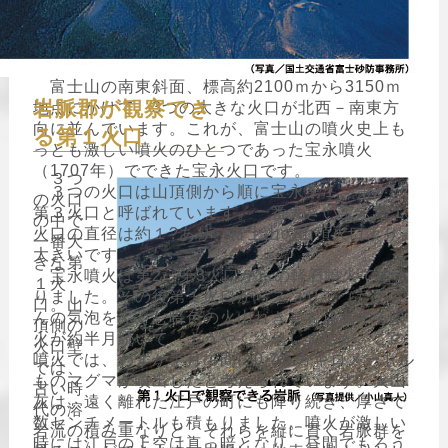
富士山の南東斜面、標高約2100ｍから3150ｍ
岩脈郡が観察でき
地点にかけて、3つの大きな火口が北西－南東方
向に並んでいます。これが、富士山の噴火史上も
る第１火口
っとも激しい噴火のひとつであった宝永噴火
（1707年）でできた宝永火口です。
３つ
３つの火口は山頂側から順に宝永第１、第2、
の火口
第３火口と呼ばれています。一番大きい宝永第１
の中で
火口の直径は約１?あり、富士山の山頂火口より
一番大
大きいです。
きな第
宝永噴火は第2・第3火口からの軽石噴火で始ま
１火
りました。その後第１火口からスコリア（たくさ
口。山
んの気泡をふくむ暗色の火山れき）を放出する噴
頂側の
火が約半月続いて、ようやく終息しました。この
火口壁
噴火では、わずか半月の間に0.7立方キロメートル
では、
ものマグマが噴出したと考えられています。火山
古い時
灰は、遠く離れた江戸の町にも降り続き、厚さで
代の溶
数センチメートルも積もりました。噴火が激しい
岩流の積み重なりと、それらを縦に貫く岩脈群を
時には江戸の上空は真っ暗となり、昼間でもろう