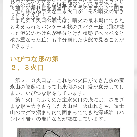
見ることができます。岩脈は、地表に出ようとし
そくの灯をともさなければならないほどでした。
て地下の割れ目を通過中に、そのままの形で固ま
すり鉢状の巨大な宝永火口が、その噴火のすさ
ったマグマです。
まじさを物語っています。
また第１火口の底では、噴火の最末期にできた
と考えられるパンケーキ状のスパター丘（飛び散
った溶岩のかけらが半分とけた状態でベタベタと
積み重なった丘）も半分崩れた状態で見ることが
できます。
いびつな形の第
２、３火口
第２、３火口は、これらの火口ができた後の宝
永山の隆起によって北東側の火口縁が変形してし
まい、いびつな形をしています。
第１火口もふくめた宝永火口の底には、さまざ
まな形や大きさをした火山弾・火山れきや、富士
山のマグマ溜まり内で固まってできた深成岩（ハ
ンレイ岩）の岩片などが散在しています。