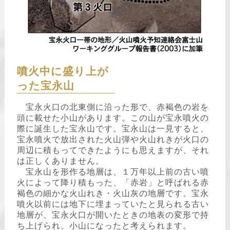
噴火中に盛り上が
った宝永山
宝永火口の北東側に沿った形で、赤褐色の岩を
頭に載せた小山があります。この山が宝永噴火の
際に誕生した宝永山です。宝永山は一見すると、
宝永噴火で放出された火山弾や火山れきが火口の
周辺に積もってできたようにも思えますが、それ
は正しくありません。
宝永山を形作る地層は、１万年以上前の古い噴
火によって降り積もった、「赤岩」と呼ばれる赤
褐色の細かな火山れき・火山灰の地層です。宝永
噴火以前には地下に埋まっていたと見られる古い
地層が、宝永火口が開いたときの地表の変形で持
ち上げられ、小山になったと考えられます。