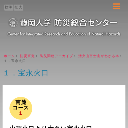
ホーム
標準
拡大
センター概要
防災教育
防災研究
ホーム
防災研究
防災関連アーカイブ
活火山富士山がわかる本
１．宝永火口
１．宝永火口
地域連携
ブログ
南麓
コース
1