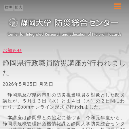
ホーム
標準
拡大
センター概要
防災教育
お知らせ
防災研究
静岡県行政職員防災講座が行われまし
た
地域連携
2026年5月25日 月曜日
ブログ
静岡県及び県内市町の防災担当職員を対象とした防災
講座が、５月１３日（水）と１４日（木）の２日間にわ
たり、Zoomオンライン形式で行われました。
本講座は静岡県との協定に基づき、令和元年度から、
静岡県危機管理部危機情報課と静岡大学防災総合センタ