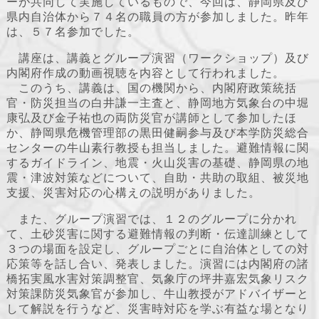
ーが共同して実施しているもので、今回は、静岡県及び
県内自治体から７４名の職員の方が参加しました。昨年
は、５７名参加でした。
講座は、講義とグループ演習（ワークショップ）及び
内閣府作成の動画視聴を内容として行われました。
このうち、講義は、国の機関から、内閣府政策統括
官・防災担当の白井謙一主査と、静岡地方気象台の中堀
康弘及び金子祐也の両防災官が講師として参加したほ
か、静岡県危機管理部の黒田健嗣参与及び本学防災総合
センターの牛山素行教授も担当しました。避難情報に関
するガイドライン、地震・火山災害の基礎、静岡県の地
震・津波対策などについて、自助・共助の取組、被災地
支援、災害対応の心構えの説明がありました。
また、グループ演習では、１２のグループに分かれ
て、土砂災害に関する避難情報の判断・伝達訓練として
３つの場面を設定し、グループごとに自治体としての対
応策等を話し合い、発表しました。演習には内閣府の諸
橋拓実風水害対策調整官、気象庁の坪井嘉宏気象リスク
対策課防災気象官が参加し、牛山教授がアドバイザーと
して解説を行うなど、災害時対応を学ぶ有益な場となり