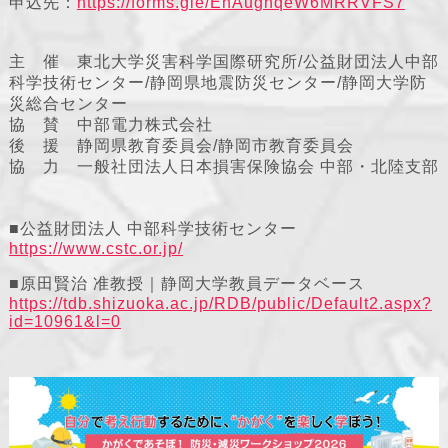
申込先：
https://forms.gle/EnAughqeW6MRRVFS7
主 催 東北大学災害科学国際研究所/公益財団法人中部
科学技術センター/静岡県地震防災センター/静岡大学防
災総合センター
協 賛 中部電力株式会社
後 援 静岡県教育委員会/静岡市教育委員会
協 力 一般社団法人日本損害保険協会 中部・北陸支部
■公益財団法人 中部科学技術センター
https://www.cstc.or.jp/
■原田賢治 准教授｜静岡大学教員データベース
https://tdb.shizuoka.ac.jp/RDB/public/Default2.aspx?
id=10961&l=0