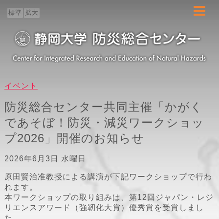
ホーム
標準
拡大
センター概要
防災教育
イベント
防災研究
防災総合センター共同主催「かがく
であそぼ！防災・減災ワークショッ
地域連携
プ2026」開催のお知らせ
ブログ
2026年6月3日 水曜日
原田賢治准教授による講演が下記ワークショップで行わ
れます。
本ワークショップの取り組みは、第12回ジャパン・レジ
リエンスアワード（強靭化大賞）優秀賞を受賞しまし
た。