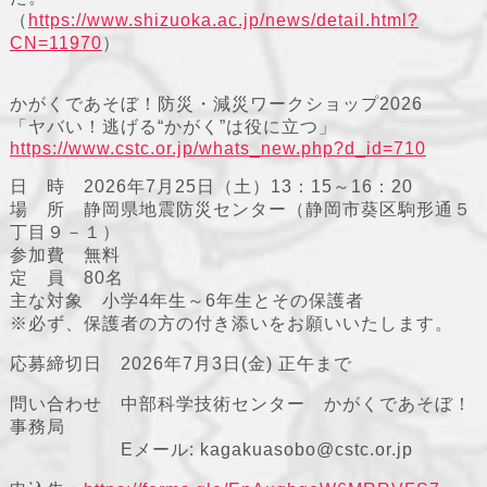
（
https://www.shizuoka.ac.jp/news/detail.html?
CN=11970
）
かがくであそぼ！防災・減災ワークショップ2026
「ヤバい！逃げる“かがく”は役に立つ」
https://www.cstc.or.jp/whats_new.php?d_id=710
日 時 2026年7月25日（土）13：15～16：20
場 所 静岡県地震防災センター（静岡市葵区駒形通５
丁目９－１）
参加費 無料
定 員 80名
主な対象 小学4年生～6年生とその保護者
※必ず、保護者の方の付き添いをお願いいたします。
応募締切日 2026年7月3日(金) 正午まで
問い合わせ 中部科学技術センター かがくであそぼ！
事務局
Eメール: kagakuasobo@cstc.or.jp