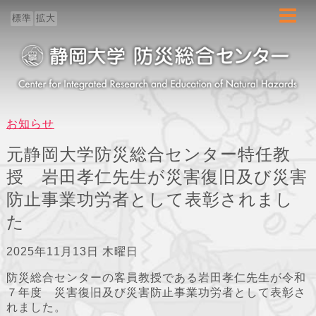
ホーム
標準
拡大
センター概要
防災教育
お知らせ
防災研究
元静岡大学防災総合センター特任教
授 岩田孝仁先生が災害復旧及び災害
地域連携
防止事業功労者として表彰されまし
ブログ
た
2025年11月13日 木曜日
防災総合センターの客員教授である岩田孝仁先生が令和
７年度 災害復旧及び災害防止事業功労者として表彰さ
れました。