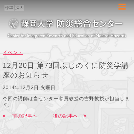
ホーム
標準
拡大
センター概要
防災教育
イベント
防災研究
12月20日 第73回ふじのくに防災学講
座のお知らせ
地域連携
2014年12月2日 火曜日
ブログ
今回の講師は当センター客員教授の吉野教授が担当しま
す。
前の記事へ
後の記事へ